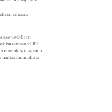
delleen samassa
käsiään uudelleen
ssä katsomaan välillä
ten ennenkin, tasapaino
 haittaa luonnollisia