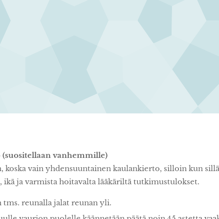
 (suositellaan vanhemmille)
n, koska vain yhdensuuntainen kaulankierto, silloin kun sill
ikä ja varmista hoitavalta lääkäriltä tutkimustulokset.
 tms. reunalla jalat reunan yli.
ulle vaurion puolelle käännetään päätä noin 45 astetta vaa