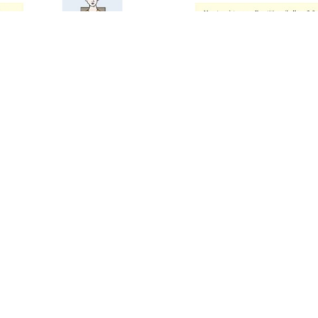
Oheisilla l
EMONT_OIK.PDF
avautuu S
menetelmä
omalle väli
EMONT_VAS.PDF