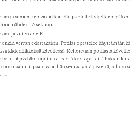
an ja saman tien vastakkaiselle puolelle kyljelleen, pää e
aloon nähden 45 sekuntia.
aan, ja kuten edellä
 jonkin verran edestakaisin. Potilas opettelee käyttämään 
sa kädenliikkeissä kävellessä. Kehotetaan potilasta kävelle
siksi, että jos hän tuijottaa eteensä kiintopistettä hakien ku
normaaliin tapaan, vaan hän seuraa yhtä pistettä, jolloin se
sta.