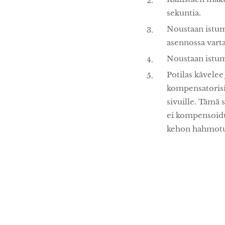
sekuntia.
Noustaan istuma
asennossa vart
Noustaan istum
Potilas kävelee
kompensatorisis
sivuille. Tämä 
ei kompensoidu 
kehon hahmotu