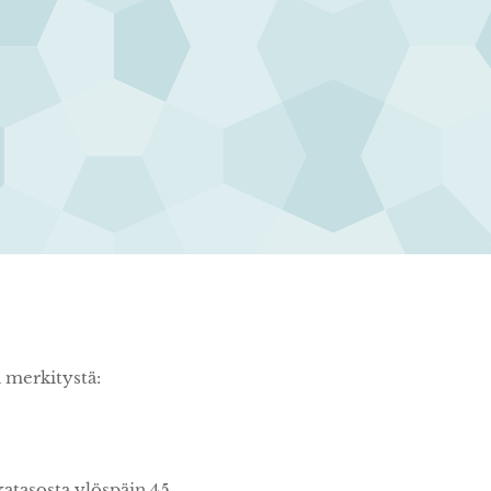
ä merkitystä:
katasosta ylöspäin 45