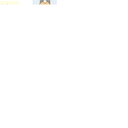
inkeillä
emontin
n ohje
lehdelle.