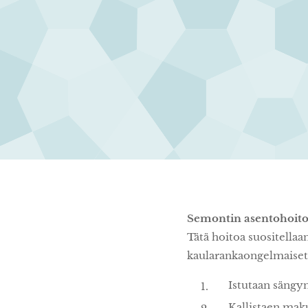
Semontin asentohoito
Tätä hoitoa suositellaa
kaularankaongelmaiset, 
Istutaan sängyn
Kallistaen maku