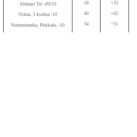
18
+32
Ahlman Tre -09/10
40
+45
Nokia, 3 koulua -10
34
+51
Naistenmatka, Pirkkala, -10
22
+55
Vatiala, Kangasala, -10
44
+54
Orivesi, 4 koulua -11
26
+45
Loppi -11
6
+77
Koul.tilais.hoidettuja -12
72
+44
Mänttä-Vilppula 5-koul. -12
11
+37
Karvia kk -12
10
+44
Lavia, Suomelan koulu -13
30
+50
Steiner-koulu, T:re -12, -13
118
Sastamala -13,-14, 7:ssä koulussa
+46
77
Hattula, 6 koulua - 12 *
+28