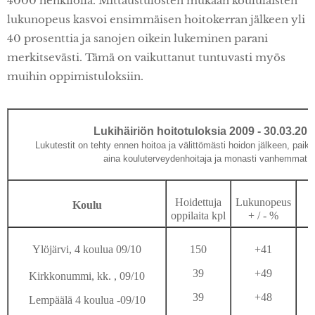
4000 henkilöllä. Mittaustulosten mukaan koululaisten
lukunopeus kasvoi ensimmäisen hoitokerran jälkeen yli
40 prosenttia ja sanojen oikein lukeminen parani
merkitsevästi. Tämä on vaikuttanut tuntuvasti myös
muihin oppimistuloksiin.
Lukihäiriön hoitotuloksia 2009 - 30.03.201
Lukutestit on tehty ennen hoitoa ja välittömästi hoidon jälkeen, paikal
aina kouluterveydenhoitaja ja monasti vanhemmat.
Hoidettuja
Lukunopeus
Koulu
oppilaita kpl
+ / - %
Ylöjärvi, 4 koulua 09/10
150
+41
39
+49
Kirkkonummi, kk. , 09/10
39
+48
Lempäälä 4 koulua -09/10