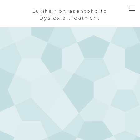
Lukihäiriön asentohoito
Dyslexia treatment