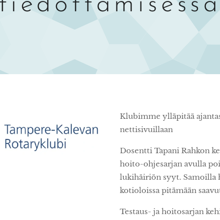
tiedottamisess
Klubimme ylläpitää ajantas
nettisivuillaan
Dosentti Tapani Rahkon ke
hoito-ohjesarjan avulla poi
lukihäiriön syyt. Samoilla 
kotioloissa pitämään saavu
Testaus- ja hoitosarjan kehi