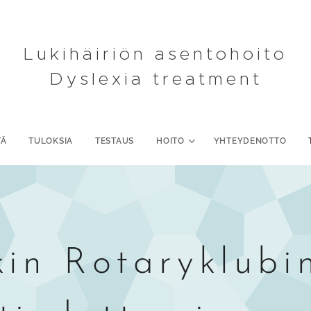
Lukihäiriön asentohoito
Dyslexia treatment
TÄ
TULOKSIA
TESTAUS
HOITO
YHTEYDENOTTO
kin Rotaryklubin